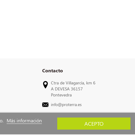
Contacto
Ctra de Villagarcía, km 6
A DEVESA 36157
Pontevedra
info@proterra.es
to.
Más información
ACEPTO